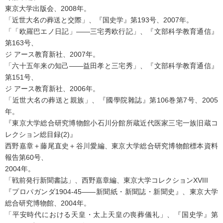
東京大学出版会、2008年。
「近世大名の葬送と交際」、『国史学』第193号、2007年。
「「欧羅巴エノ日記」――三宅秀欧行記」、『文部科学教育通信』
第163号、
ジ アース教育新社、2007年。
「六十五年来の知己――益田孝と三宅秀」、『文部科学教育通信』
第151号、
ジ アース教育新社、2006年。
「近世大名の葬送と親族」、『國學院雜誌』第106巻第7号、2005
年。
『東京大学総合研究博物館小石川分館所蔵近代医家三宅一族旧蔵コ
レクション総目録(2)』
西野嘉章＋藤尾直史＋谷川愛編、東京大学総合研究博物館標本資料
報告第60号、
2004年。
「戦前発行新聞書誌」、西野嘉章編、東京大学コレクションXVIII
『プロパガンダ1904‐45――新聞紙・新聞誌・新聞史』、東京大学
総合研究博物館、2004年。
「平安時代における天皇・太上天皇の喪葬儀礼」、『国史学』第