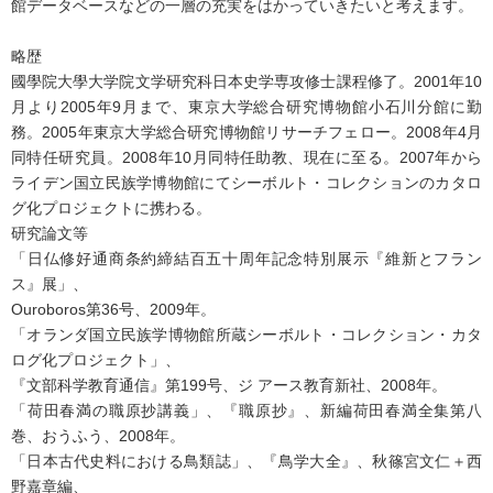
館データベースなどの一層の充実をはかっていきたいと考えます。
略歴
國學院大學大学院文学研究科日本史学専攻修士課程修了。2001年10
月より2005年9月まで、東京大学総合研究博物館小石川分館に勤
務。2005年東京大学総合研究博物館リサーチフェロー。2008年4月
同特任研究員。2008年10月同特任助教、現在に至る。2007年から
ライデン国立民族学博物館にてシーボルト・コレクションのカタロ
グ化プロジェクトに携わる。
研究論文等
「日仏修好通商条約締結百五十周年記念特別展示『維新とフラン
ス』展」、
Ouroboros第36号、2009年。
「オランダ国立民族学博物館所蔵シーボルト・コレクション・カタ
ログ化プロジェクト」、
『文部科学教育通信』第199号、ジ アース教育新社、2008年。
「荷田春満の職原抄講義」、『職原抄』、新編荷田春満全集第八
巻、おうふう、2008年。
「日本古代史料における鳥類誌」、『鳥学大全』、秋篠宮文仁＋西
野嘉章編、