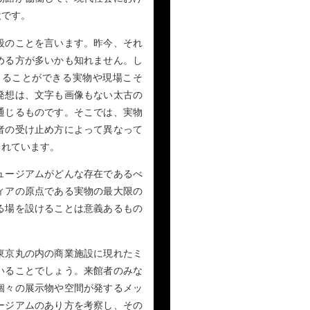
設です。
段のことを言います。昨今、それ
める方が多いかも知れません。し
じることができる実物や現場こそ
発想は、文字も画像もない太古の
通じるものです。そこでは、実物
者の受け止め方によって異なって
されています。
ュージアムがどんな存在であるべ
ィアの原点である実物の最大限の
る場を設けることは意義あるもの
東京丸の内の商業施設に現れたミ
いることでしょう。来館者のみな
個々の展示物や空間が発するメッ
ージアムのあり方を考察し、その