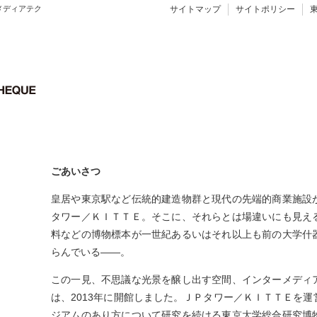
メディアテク
サイトマップ
サイトポリシー
ごあいさつ
皇居や東京駅など伝統的建造物群と現代の先端的商業施設
タワー／ＫＩＴＴＥ。そこに、それらとは場違いにも見え
料などの博物標本が一世紀あるいはそれ以上も前の大学什
らんでいる——。
この一見、不思議な光景を醸し出す空間、インターメディ
は、2013年に開館しました。ＪＰタワー／ＫＩＴＴＥを
ジアムのあり方について研究を続ける東京大学総合研究博