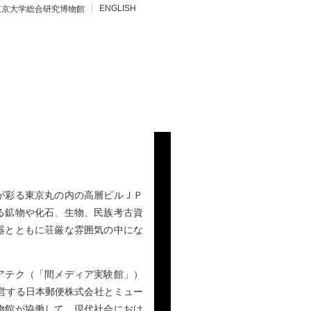
ENGLISH
東京大学総合研究博物館
が彩る東京丸の内の高層ビルＪＰ
る鉱物や化石、生物、民族考古資
器とともに荘厳な雰囲気の中にな
アテク（「間メディア実験館」）
運営する日本郵便株式会社とミュー
物館が協働して、現代社会におけ