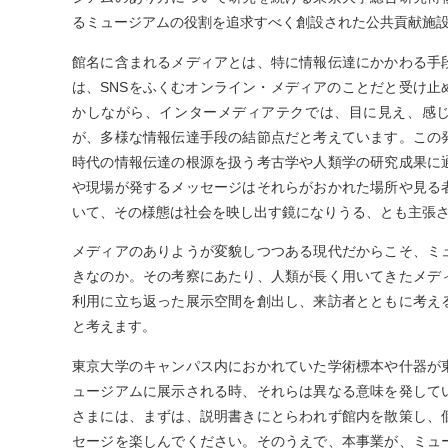
るミュージアムの役割を追求すべく創設された公共貢献施
館名に含まれるメディアとは、特に情報伝達にかかわる手
は、SNSをふくむオンライン・メディアのことだと受け止
かしながら、インターメディアテクでは、目に見え、感
が、多様な情報伝達手段の結節点だと考えています。この
時代の情報伝達の根源を扱う考古学や人類学の研究成果に
や現場が発するメッセージはそれらがおかれた場所や見る
いて、その様態は社会を映し出す鏡になりうる、とも主張
メディアのありようが変貌しつつある現代だからこそ、ミ
きなのか。その考察にあたり、人類が長く用いてきたメデ
利用に立ち返った展示空間を創出し、来訪者とともに考え
と考えます。
東京大学のキャンパス内におかれていた学術標本や什器が
ュージアムに展示される時、それらは異なる意味を発して
さまには、まずは、説明書きにとらわれず館内を散策し、
セージを楽しんでください。そのうえで、本事業が、ミュ