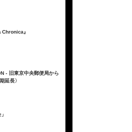
Chronica』
ION - 旧東京中央郵便局から
会期延長〉
会」