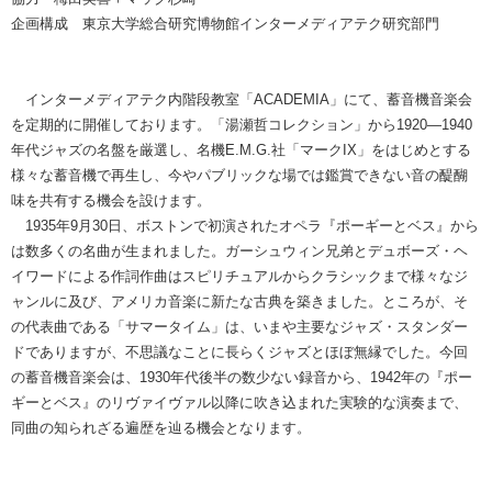
企画構成 東京大学総合研究博物館インターメディアテク研究部門
インターメディアテク内階段教室「ACADEMIA」にて、蓄音機音楽会
を定期的に開催しております。「湯瀬哲コレクション」から1920—1940
年代ジャズの名盤を厳選し、名機E.M.G.社「マークIX」をはじめとする
様々な蓄音機で再生し、今やパブリックな場では鑑賞できない音の醍醐
味を共有する機会を設けます。
1935年9月30日、ボストンで初演されたオペラ『ポーギーとベス』から
は数多くの名曲が生まれました。ガーシュウィン兄弟とデュボーズ・ヘ
イワードによる作詞作曲はスピリチュアルからクラシックまで様々なジ
ャンルに及び、アメリカ音楽に新たな古典を築きました。ところが、そ
の代表曲である「サマータイム」は、いまや主要なジャズ・スタンダー
ドでありますが、不思議なことに長らくジャズとほぼ無縁でした。今回
の蓄音機音楽会は、1930年代後半の数少ない録音から、1942年の『ポー
ギーとベス』のリヴァイヴァル以降に吹き込まれた実験的な演奏まで、
同曲の知られざる遍歴を辿る機会となります。