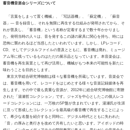
蓄音機音楽会シリーズについて
「言葉をしまって置く機械」、「写話器機」、「蘇定機」、「蘇音
器」― 音を録音し、それを無限に再生する仕組みが発明されてから、そ
れが普及し、「蓄音機」という名称が定着するまで数十年かかりまし
た。発明当時の人々は、音を発するこの謎の家具に関心を持ち、時には
恐怖に襲われるほど当惑したといわれています。しかし、LPレコード、
CD、そしてデジタルファイルの普及とともに、蓄音機は廃れ、ミュージ
アム等に残っているものはただの展示品となっています。本音楽会は、
蓄音機を再生装置として再び活用し、機械がもつ本来の可能性を新たに
味わうことを目的とします。
東京大学総合研究博物館は様々な蓄音機を所蔵しています。音楽会で
は、蓄音機を用いて、レコードをはじめとする様々な音楽記録媒体を再
生します。その中で最も貴重な音源が、2012年に総合研究博物館に寄贈
された「湯瀬哲コレクション」です。ジャズを中心としたこの個人レコ
ードコレクションには、一万枚のSP盤が含まれています。湯瀬氏が生涯
に亘って形成したコレクションを最高級の蓄音機で再生することによっ
て、希少な名盤を紹介すると同時に、デジタル時代とともに失われた
「音」の厚みと奥行きを改めて共有したいと思います。アイポッドの時
代に、インターメディアテクの階段教室に集まり、昔ながらの音楽会を