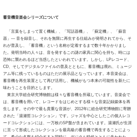
蓄音機音楽会シリーズについて
「言葉をしまって置く機械」、「写話器機」、「蘇定機」、「蘇音
器」― 音を録音し、それを無限に再生する仕組みが発明されてから、そ
れが普及し、「蓄音機」という名称が定着するまで数十年かかりまし
た。発明当時の人々は、音を発するこの謎の家具に関心を持ち、時には
恐怖に襲われるほど当惑したといわれています。しかし、LPレコード、
CD、そしてデジタルファイルの普及とともに、蓄音機は廃れ、ミュージ
アム等に残っているものはただの展示品となっています。本音楽会は、
蓄音機を再生装置として再び活用し、機械がもつ本来の可能性を新たに
味わうことを目的とします。
東京大学総合研究博物館は様々な蓄音機を所蔵しています。音楽会で
は、蓄音機を用いて、レコードをはじめとする様々な音楽記録媒体を再
生します。その中で最も貴重な音源が、2012年に総合研究博物館に寄贈
された「湯瀬哲コレクション」です。ジャズを中心としたこの個人レコ
ードコレクションには、一万枚のSP盤が含まれています。湯瀬氏が生涯
に亘って形成したコレクションを最高級の蓄音機で再生することによっ
て、希少な名盤を紹介すると同時に、デジタル時代とともに失われた