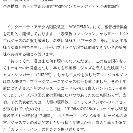
企画構成 東京大学総合研究博物館インターメディアテク研究部門
インターメディアテク内階段教室「ACADEMIA」にて、蓄音機音楽会
を定期的に開催しております。「湯瀬哲コレクション」から1920—1940
年代ジャズの名盤を厳選し、名機E.M.G.社「マークIX」をはじめとする
様々な蓄音機で再生し、今やパブリックな場では鑑賞できない音の醍醐
味を共有する機会を設けます。
「待ってくれ、君はまだ何も聴いてないんだぜ」。この名台詞をもっ
てトーキーの出発点となり、早くも映画界にジャズを導入した映画『ジ
ャズ・シンガー』（1927年）。しかし主人公を演じたアル・ジョルソン
は白人俳優で、ブラックフェースでジャズ歌手を演じました。その十年
前に吹き込まれた初のジャズ・レコードもやはり白人バンドによる演奏
でした。ジャズが米国文化の基軸になりつつあったのにも関わらず、当
初、その代表者たちは「人種の境界線」によってスタジオへのアクセス
が限られていたのです。ここでは、1917年のODJBのレコードからSP盤
最晩年の1950年代まで網羅し、曲のテーマ、バンド構成、レーベルの経
営、ジャズマンの政治的方針という様々な観点から、白人と黒人を隔て
た「カラー・ライン」の音楽史を振り返ります。